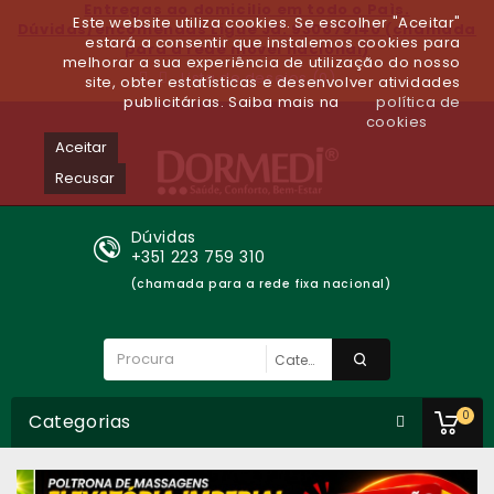
Entregas ao domicilio em todo o Paìs.
Este website utiliza cookies. Se escolher "Aceitar"
Dúvidas/encomendas Ligue Já: 930679140 (chamada
estará a consentir que instalemos cookies para
para a rede móvel nacional)
melhorar a sua experiência de utilização do nosso
Lista de desejos (0)
site, obter estatísticas e desenvolver atividades
publicitárias. Saiba mais na
política de
cookies
Aceitar
Recusar
Dúvidas
+351 223 759 310
(chamada para a rede fixa nacional)
0
Categorias