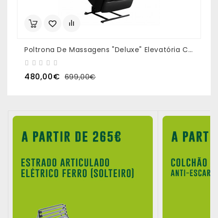
Poltrona De Massagens "Deluxe" Elevatória Cor Preto
P
480,00€
699,00€